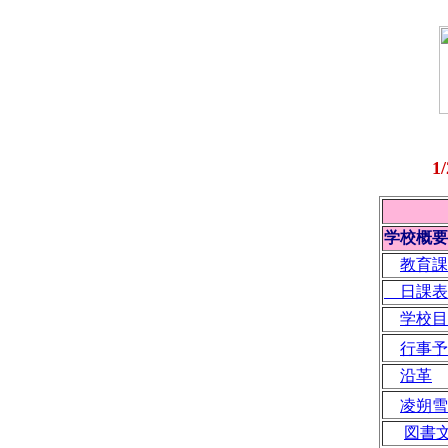
1
学校概要
教育
日課表
学校目
行事予
沿革
凌朔
図書