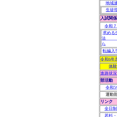
地域
生徒
入試関係
令和７
求める
法
ら
転編入
令和6年
体験
進路状況
部活動
令和
運動部
リンク
全日制
若杉・