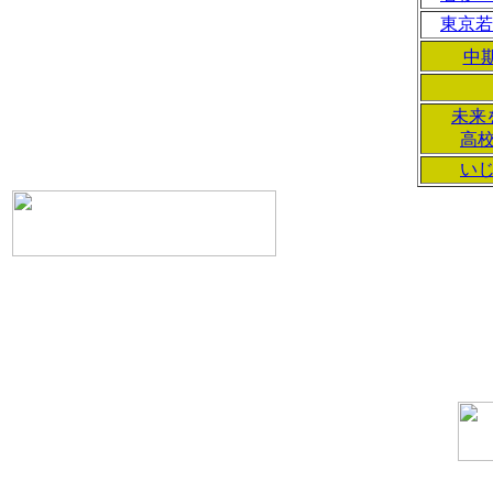
東京若
中
未来
高
い